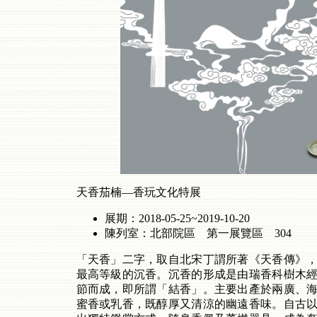
天香茄楠—香玩文化特展
展期：2018-05-25~2019-10-20
陳列室：北部院區 第一展覽區 304
「天香」二字，取自北宋丁謂所著《天香傳》
最高等級的沉香。沉香的形成是由瑞香科樹木
節而成，即所謂「結香」。主要出產於兩廣、
蜜香或乳香，既醇厚又清涼的幽遠香味。自古