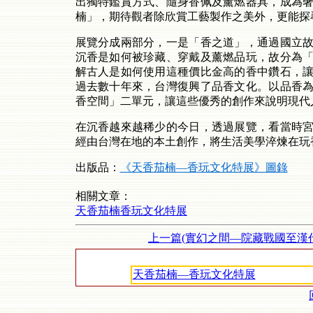
出獨特鑑賞方式、隨身香佩及薰燃器具，成為
楠」，期待觀者除欣賞工藝製作之美外，更能探
展覽分成兩部分，一是「香之道」，通過國立
沉香是如何被珍藏、穿戴及薰燃品玩，故分為
解古人是如何使用這種價比金高的香中鑽石，
過去數十年來，台灣復興了品香文化。以品香
香空間」二單元，讓這些優秀的創作來說明現代
在沉香越來越稀少的今日，透過展覽，看當時
經由台灣在地的本土創作，將生活美學淬煉在玩
出版品：
《天香茄楠—香玩文化特展》圖錄
相關文章：
天香茄楠香玩文化特展
上一篇(實幻之間—院藏戰國至漢代
天香茄楠—香玩文化特展