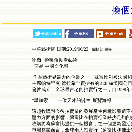
換個
中華藝術網 日期:2019/06/23
編輯部 報導
論衡 | 換種角度看藝術
奕品 中國文化報
作為藝術界最大的企業之一，蘇富比剛被法國和以
主席帕特里克·德拉希全資擁有的BidFair美國
倫敦成立、全球最古老的拍賣行之一，自1998
“畢加索——一位天才的誕生”展覽海報
這起收購對今後拍賣業的發展產生何種影響還不
壓力方面的影響，蘇富比在拍賣行業缺少足夠的
收購將為蘇富比提供一個機會，在一個更為靈活
市場整體而言，全球兩大拍賣行（蘇富比和佳士