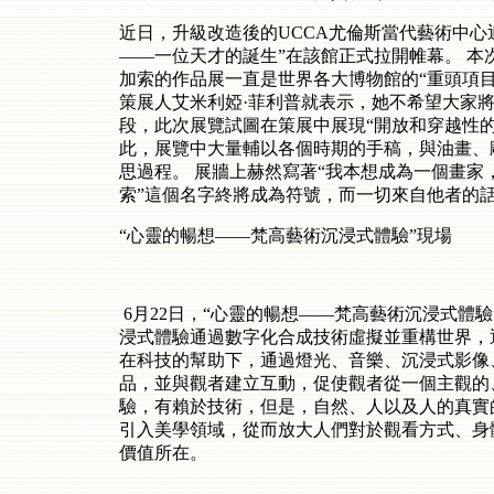
近日，升級改造後的UCCA尤倫斯當代藝術中心
——一位天才的誕生”在該館正式拉開帷幕。 本
加索的作品展一直是世界各大博物館的“重頭項
策展人艾米利婭·菲利普就表示，她不希望大家
段，此次展覽試圖在策展中展現“開放和穿越性的
此，展覽中大量輔以各個時期的手稿，與油畫、
思過程。 展牆上赫然寫著“我本想成為一個畫家
索”這個名字終將成為符號，而一切來自他者的
“心靈的暢想——梵高藝術沉浸式體驗”現場
6月22日，“心靈的暢想——梵高藝術沉浸式體
浸式體驗通過數字化合成技術虛擬並重構世界，
在科技的幫助下，通過燈光、音樂、沉浸式影像
品，並與觀者建立互動，促使觀者從一個主觀的
驗，有賴於技術，但是，自然、人以及人的真實
引入美學領域，從而放大人們對於觀看方式、身
價值所在。