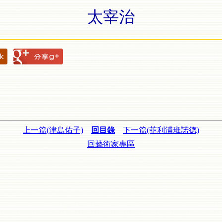
太宰治
上一篇(津島佑子)
回目錄
下一篇(菲利浦班諾德)
回藝術家專區