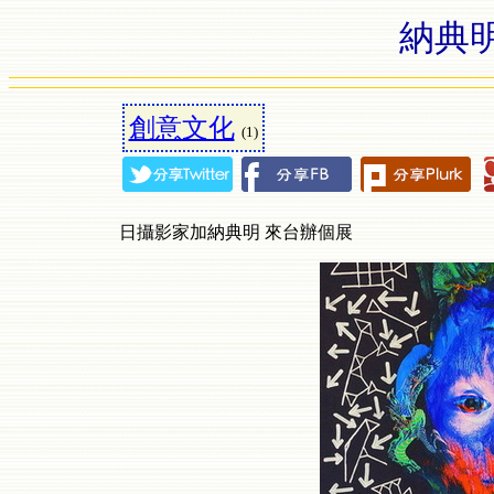
納典
創意文化
(1)
日攝影家加納典明 來台辦個展