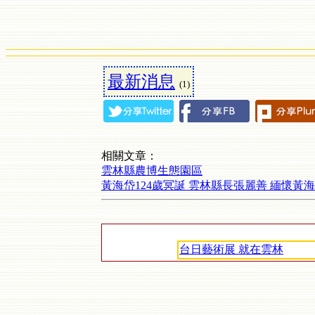
最新消息
(1)
相關文章：
雲林縣農博生態園區
黃海岱124歲冥誕 雲林縣長張麗善 緬懷黃
台日藝術展 就在雲林