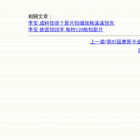
相關文章：
李安 成科技掛？新片拍攝規格遠遠領先
李安 搶當領頭羊 每秒120格拍新片
上一篇(第85屆奧斯卡