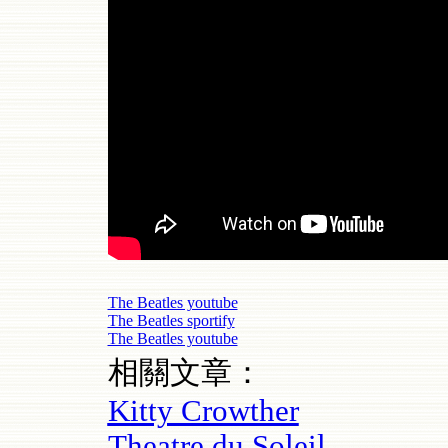
The Beatles youtube
The Beatles sportify
The Beatles youtube
相關文章：
Kitty Crowther
Theatre du Soleil