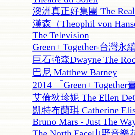
澳洲真正好集團 The Really 
漢森（Theophil von Han
The Television
Green+ Together-台灣
巨石強森Dwayne The Rock 
巴尼 Matthew Barney
2014 「Green+ Toge
艾倫狄珍妮 The Ellen DeGen
凱特布蘭琪 Catherine Elise 
Bruno Mars - Just The Wa
The North Face山野音