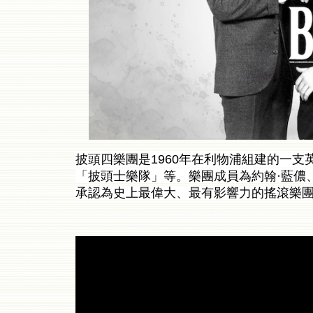
披頭四樂團是1960年在利物浦組建的一
「披頭士樂隊」等。樂團成員為約翰·藍儂、
承認為史上最偉大、最有影響力的搖滾樂