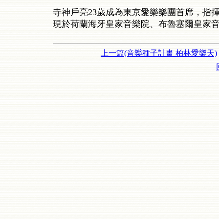
寺神戶亮23歲成為東京愛樂樂團首席，指
現於荷蘭海牙皇家音樂院、布魯塞爾皇家
上一篇(音樂種子計畫 柏林愛樂天)