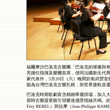
福爾摩沙巴洛克古樂團「巴洛克的璀璨與
亮擔任指揮及樂團首席，偕同法國新生代男中音
家代表作，5月20日（六）晚間於衛武營
能為台灣巴洛克古樂扎根，與世界接軌並
巴洛克時期歌劇富含精緻華麗排場，加入
當時古樂器更能引領樂迷感受情緒共鳴。此次演出
Féry REBEL）與拉摩（Jean-Philip