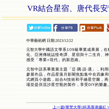
VR結合星宿、唐代長安
中華藝術網 日期:2023/12/22
中國語文學系109級畢業成果展，
元智大學
化、亞洲傳統誌怪奇譚、星宿與十二生肖、神
感受「專業+現代」的新思維。
元智中語系畢業展主題「迂‧隅‧語‧遇」，利
參展作品，作品星落月影閣焦點集中在四象和
式網頁小遊戲，結合AI技術和手繪星空圖，
場並提供流沙星空瓶的製作，享受DIY的樂趣
上一篇(華梵大學1科系香港爆紅 )