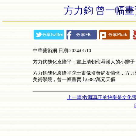
方力鈞 曾一幅畫
中華藝術網 日期:2024/01/10
方力鈞醜化袁隆平，畫上清朝侮辱漢人的小辮子
方力鈞醜化袁隆平院士畫像引發網友憤慨，方力
美術學院，曾一幅畫賣出6382萬元天價.
上一篇(收藏真正的快樂是文化帶