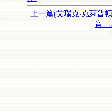
上一篇(艾瑞克‧克萊普頓 (
音 -