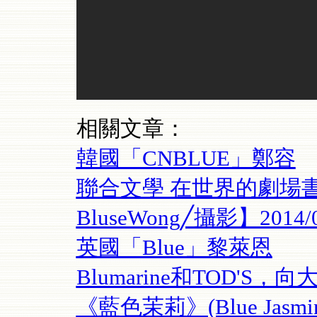
相關文章：
韓國「CNBLUE」鄭容
聯合文學 在世界的劇場
BluseWong╱攝影】2014/0
英國「Blue」黎萊恩
Blumarine和TOD'S，
《藍色茉莉》(Blue Jasmin