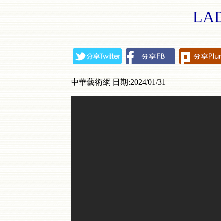
LA
中華藝術網 日期:2024/01/31