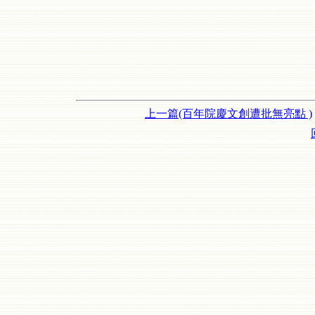
上一篇(百年院慶文創遭批無亮點 )