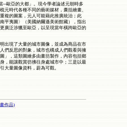
八里當─歐亞的大都」。現今學者論述元朝時多
梳元時代各種不同的藝術媒材，囊括繪畫、
重複的圖案，元人可能藉此推廣統治；此
南平夷圖〉（美國納爾遜美術館藏），指出
更廣泛涉獵至歐亞，以呈現當年橫跨歐亞的
明出現了大量的城市圖像，並成為商品在市
人們反思的對象，城市也構成人們觀看與擁
圖」，這類圖繪多由畫坊製作，內容包括鄉
身，能讓觀賞彷彿往身處城市中；三是以最
引大量圖像資料，蔚為可觀。
畫作品)