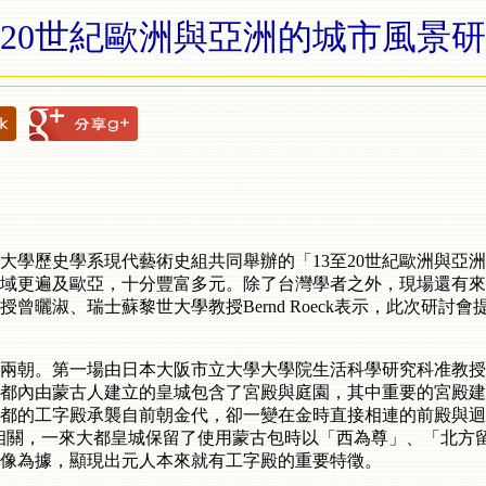
至20世紀歐洲與亞洲的城市風景
學歷史學系現代藝術史組共同舉辦的「13至20世紀歐洲與亞洲的
地域更遍及歐亞，十分豐富多元。除了台灣學者之外，現場還有
曬淑、瑞士蘇黎世大學教授Bernd Roeck表示，此次研討會
兩朝。第一場由日本大阪市立大學大學院生活科學研究科准教授
都內由蒙古人建立的皇城包含了宮殿與庭園，其中重要的宮殿建
都的工字殿承襲自前朝金代，卻一變在金時直接相連的前殿與迴
相關，一來大都皇城保留了使用蒙古包時以「西為尊」、「北方
像為據，顯現出元人本來就有工字殿的重要特徵。