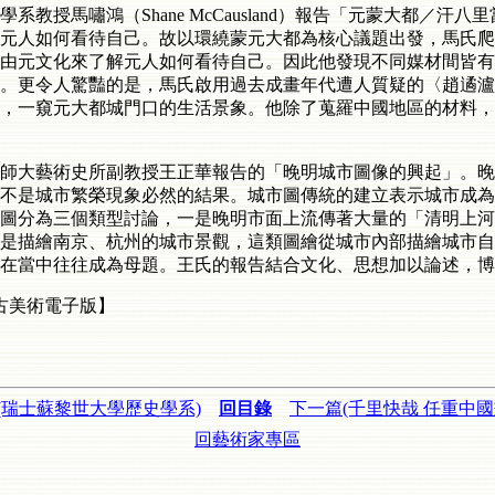
教授馬嘯鴻（Shane McCausland）報告「元蒙大都／汗
元人如何看待自己。故以環繞蒙元大都為核心議題出發，馬氏爬
由元文化來了解元人如何看待自己。因此他發現不同媒材間皆有
。更令人驚豔的是，馬氏啟用過去成畫年代遭人質疑的〈趙遹瀘
，一窺元大都城門口的生活景象。他除了蒐羅中國地區的材料，
師大藝術史所副教授王正華報告的「晚明城市圖像的興起」。晚
不是城市繁榮現象必然的結果。城市圖傳統的建立表示城市成為
圖分為三個類型討論，一是晚明市面上流傳著大量的「清明上河
是描繪南京、杭州的城市景觀，這類圖繪從城市內部描繪城市自
在當中往往成為母題。王氏的報告結合文化、思想加以論述，博
藏古美術電子版】
(瑞士蘇黎世大學歷史學系)
回目錄
下一篇(千里快哉 任重中國
回藝術家專區