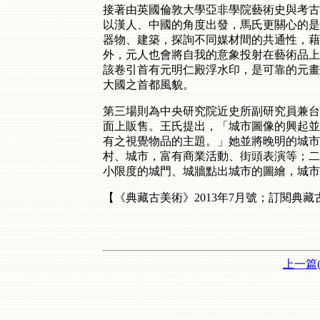
接著由英國倫敦大學亞非學院藝術史與考古學系
以漢人、中國的角度出發，馬氏更關心的是
器物、建築，探詢不同媒材間的共通性，藉
外，元人也會將自我的意象投射在藝術品上
該卷引首有元明仁殿浮水印，是可靠的元畫
大國之首都風貌。
第三場則為中央研究院近史所副研究員兼台
面上販售。王氏提出，「城市圖像的興起並
有之視覺物品的主題。」她並將晚明的城市
村、城市，富有商業活動、街頭表演等；二
小限度的城門、城牆點出城市的圖繪，城市
【《典藏古美術》2013年7月號；訂閱典
上一篇