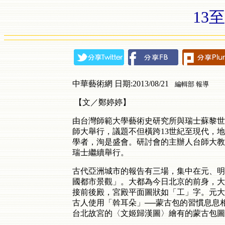
13
中華藝術網 日期:2013/08/21
編輯部 報導
【文／鄭婷婷】
由台灣師範大學藝術史研究所與瑞士蘇黎世大
師大舉行，議題不但橫跨13世紀至現代，
學者，洵是盛會。研討會的主辦人台師大教授曾
瑞士繼續舉行。
古代亞洲城市的報告有三場，集中在元、明
國都市景觀」。大都為今日北京的前身，大
接前後殿，宮殿平面圖狀如「工」字。元大
古人使用「斡耳朵」──蒙古包的習慣息息
台北故宮的〈文姬歸漢圖〉繪有的蒙古包圖