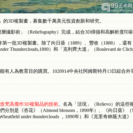
os」的3D複製畫，募集數千萬美元投資創新和研究。
影術」（Reliefography）完成，結合3D掃描和高解析度印
3D複製畫。除了向日葵（1889）、豐收（1888），還有「盛開的
 Thunderclouds,1890）和「克利齊大道」（Boulevard de Clich
有人為教育目的購買。1020914中央社阿姆斯特丹13日綜合外
造梵高傑作3D複製品的技術
。名為「活現」（Relievo）的
杏花》（Almond blossom，1890年）、《向日葵》（Sunf
field under thunderclouds ，1890年）和《克里奇林蔭大道》（