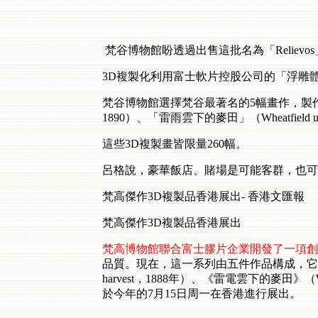
梵谷博物館盼透過出售這批名為「Reliev
3D複製化利用富士軟片控股公司的「浮雕體層攝
梵谷博物館選擇梵谷最著名的5幅畫作，製作第一批
1890）、「雷雨雲下的麥田」（Wheatfield under
這些3D複製畫皆限量260幅。
呂格說，豪華飯店、賭場是可能客群，也可能
梵高傑作3D複製品香港展出- 香港文匯報
梵高傑作3D複製品香港展出
梵
高博物館聯合富士膠片企業開發了一項創
品質。現在，這一系列由五件作品構成，它們分別是《
harvest，1888年）、《雷電雲下的麥田》（Wheat
於今年的7月15日周一在香港進行展出。