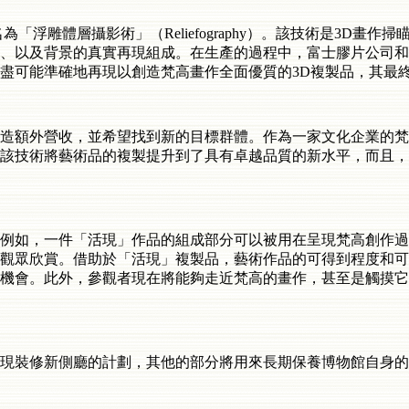
浮雕體層攝影術」（Reliefography）。該技術是3D畫
、以及背景的真實再現組成。在生產的過程中，富士膠片公司和
盡可能準確地再現以創造梵高畫作全面優質的3D複製品，其最
造額外營收，並希望找到新的目標群體。作為一家文化企業的梵
該技術將藝術品的複製提升到了具有卓越品質的新水平，而且，
例如，一件「活現」作品的組成部分可以被用在呈現梵高創作過
觀眾欣賞。借助於「活現」複製品，藝術作品的可得到程度和可
機會。此外，參觀者現在將能夠走近梵高的畫作，甚至是觸摸它
現裝修新側廳的計劃，其他的部分將用來長期保養博物館自身的