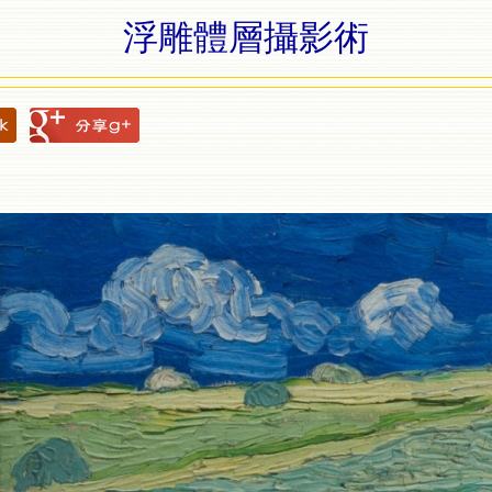
浮雕體層攝影術