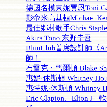
德國名模東妮賈恩Toni Garrn
影帝米高基頓Michael Keat
最佳鄉村歌手Chris Staple
Akira Tono 东野圭吾
BluuClub首席設計師《An
師！
布雷克・雪爾頓 Blake She
惠妮·休斯頓 Whitney Ho
惠特妮·休斯頓 Whitney Ho
Eric Clapton、Elton J