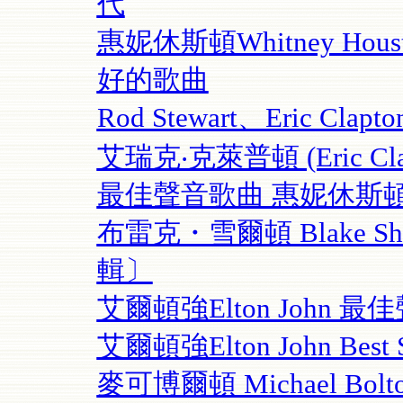
代
惠妮休斯頓Whitney Ho
好的歌曲
Rod Stewart、Eric Clap
艾瑞克‧克萊普頓 (Eric Cl
最佳聲音歌曲 惠妮休斯頓 Whi
布雷克・雪爾頓 Blake S
輯〕
艾爾頓強Elton John 
艾爾頓強Elton John Bes
麥可博爾頓 Michael B