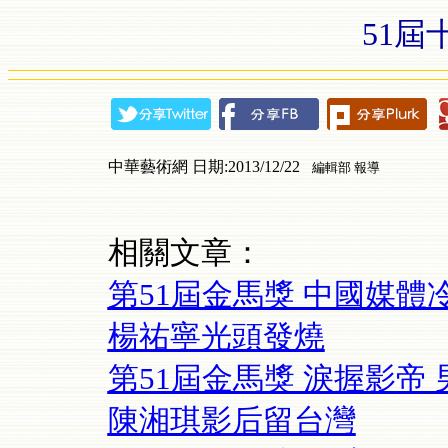
51屆
中華藝術網 日期:2013/12/22
編輯部 報導
相關文章：
第51屆金馬獎 中國媒體
楊祐寧光頭發燒
第51屆金馬獎 淚握影帝 
陳湘琪影后留台灣