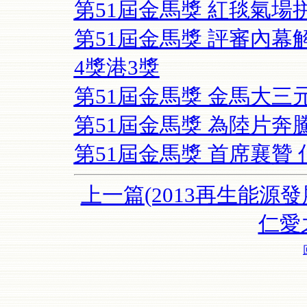
第51屆金馬獎 紅毯氣場
第51屆金馬獎 評審內幕
4獎港3獎
第51屆金馬獎 金馬大三
第51屆金馬獎 為陸片奔
第51屆金馬獎 首席襄贊
上一篇(2013再生能源發
仁愛