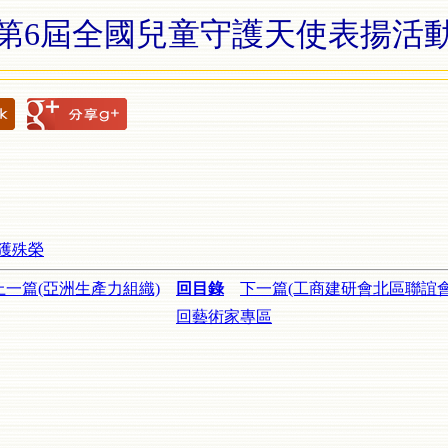
第6屆全國兒童守護天使表揚活
獲殊榮
上一篇(亞洲生產力組織)
回目錄
下一篇(工商建研會北區聯誼會
回藝術家專區