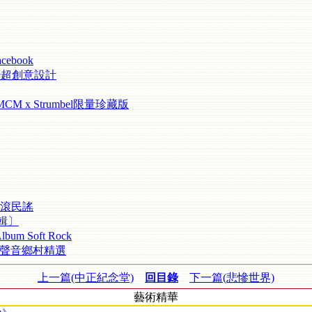
acebook
 新鈔超創意設計
CM x Strumbel限量珍藏版
 軟搖滾民謠
合輯〕
um Soft Rock
最佳聲音鄉村精選
上一篇(中正紀念堂)
回目錄
下一篇(悲慘世界)
藝術精華