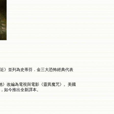
近》並列為史蒂芬．金三大恐怖經典代表
牠》改編為電視與電影《靈異魔咒》。美國
，如今推出全新譯本。