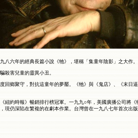
九八六年的經典長篇小說《牠》，堪稱「集童年陰影」之大作。
騙殺害兒童的靈異小丑。
度回鄉聚守，對抗這童年的夢靨。《牠》與《鬼店》、《末日逼
《紐約時報》暢銷排行榜冠軍。一九九○年，美國廣播公司將《
，現仍深陷在繁複的在劇本作業。台灣曾在一九八七年首次出版