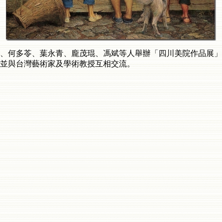
、何多苓、葉永青、龐茂琨、馮斌等人舉辦「四川美院作品展」
並與台灣藝術家及學術教授互相交流。