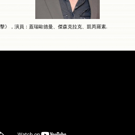
擊》，演員：蓋瑞歐德曼、傑森克拉克、凱芮羅素
.