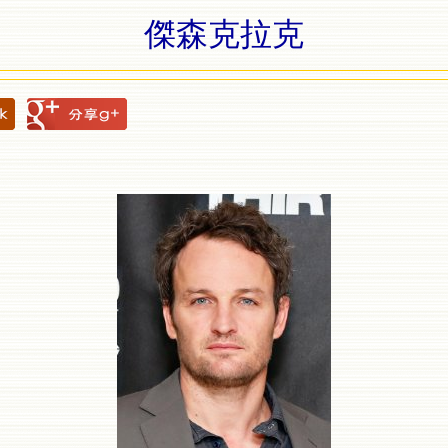
傑森克拉克