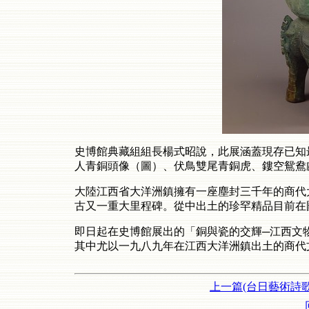
史博館典藏組組長楊式昭說，此展涵蓋現存已知
人青銅頭像（圖）、伏鳥雙尾青銅虎、鏤空鴛鴦
大陸江西省大洋洲鎮擁有一座塵封三千年的商代
古又一重大里程碑。從中出土的珍罕精品目前在
即日起在史博館展出的「銅與瓷的交輝─江西文
其中尤以一九八九年在江西大洋洲鎮出土的商代
上一篇(台日藝術詩歌