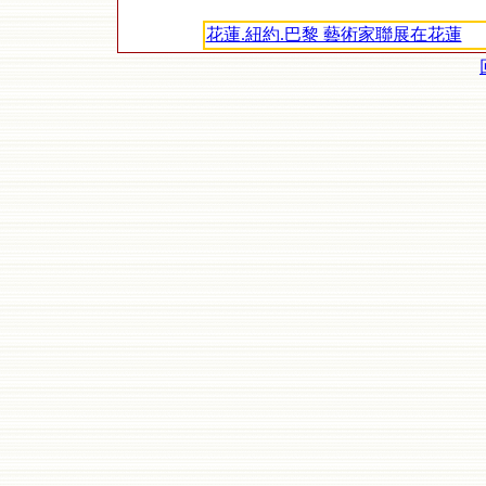
花蓮.紐約.巴黎 藝術家聯展在花蓮