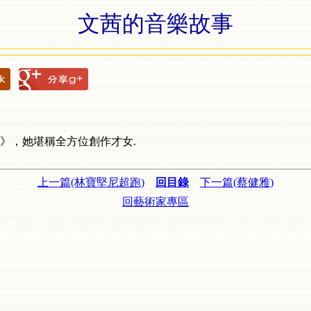
文茜的音樂故事
》，她堪稱全方位創作才女.
上一篇(林寶堅尼超跑)
回目錄
下一篇(蔡健雅)
回藝術家專區