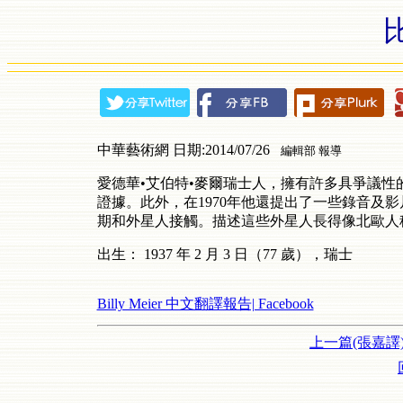
中華藝術網 日期:2014/07/26
編輯部 報導
愛德華•艾伯特•麥爾瑞士人，擁有許多具爭議性
證據。此外，在
1970
年他還提出了一些錄音及影
期和外星人接觸。描述這些外星人長得像北歐人
出生：
1937
年
2
月
3
日（
77
歲），瑞士
Billy Meier 中文翻譯報告| Facebook
上一篇(張嘉譯