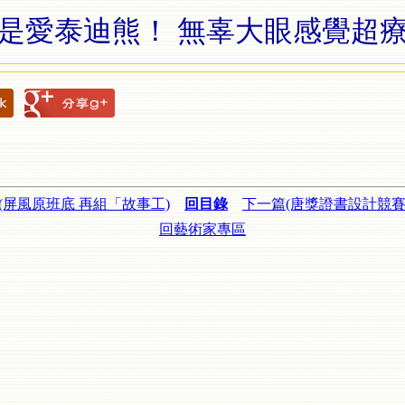
是愛泰迪熊！ 無辜大眼感覺超
(屏風原班底 再組「故事工)
回目錄
下一篇(唐獎證書設計競賽 
回藝術家專區