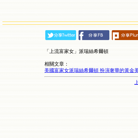
「上流富家女」派瑞絲希爾頓
相關文章：
美國富家女派瑞絲希爾頓 扮演奢華的黃金