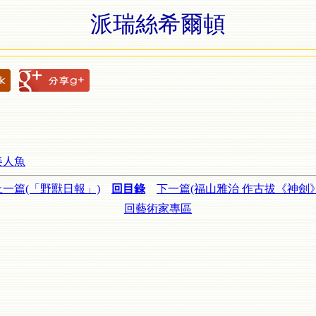
派瑞絲希爾頓
美人魚
上一篇(「野獸日報」)
回目錄
下一篇(福山雅治 作古拔《神劍》
回藝術家專區