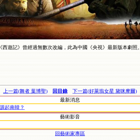
《西遊記》曾經過無數次改編，此為中國《央視》最新版本劇照
上一篇(舞者 葉博聖)
回目錄
下一篇(好萊塢女星 黛咪摩爾)
最新消息
源起南韓？
藝術影音
回藝術家專區