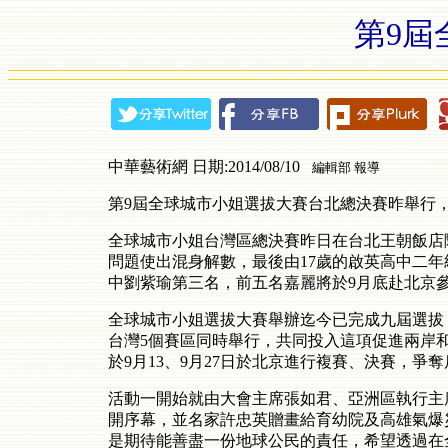
第9屆
中華藝術網 日期:2014/08/10
編輯部 報導
第9屆全球城市小姐選拔大賽台北總決賽昨舉行，
全球城市小姐台灣區總決賽昨日在台北王朝飯店
問題使出混身解數，最後由17歲的啟英高中二
中劉紫瑜第三名，前五名嘉麗將於9月底赴北京
全球城市小姐選拔大賽舉辦迄今已完成九屆選拔
台灣5個賽區同時舉行，共同投入這項促進兩岸
於9月13、9月27日於北京進行複賽、決賽，爭
活動一開始就由大會主席張如君、亞洲區執行主
開序幕，並名家許忠英贈畫給育幼院及高雄氣爆
是期待能善盡一份地球公民的責任，希望透過在