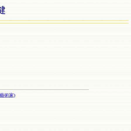
健
藝術家)