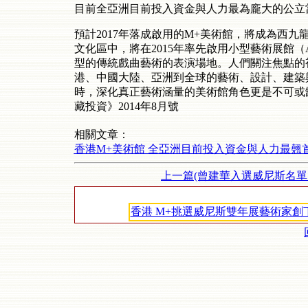
目前全亞洲目前投入資金與人力最為龐大的公立
預計2017年落成啟用的M+美術館，將成為西
文化區中，將在2015年率先啟用小型藝術展館（Ar
型的傳統戲曲藝術的表演場地。人們關注焦點的
港、中國大陸、亞洲到全球的藝術、設計、建築
時，深化真正藝術涵量的美術館角色更是不可或
藏投資》
2014
年
8
月號
相關文章：
香港M+美術館 全亞洲目前投入資金與人力最翹
上一篇(曾建華入選威尼斯名單 
香港 M+挑選威尼斯雙年展藝術家創