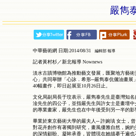
嚴雋
中華藝術網 日期:2014/08/31
編輯部 報導
記者黃村杉／新北報導 Nownews
淡水古蹟博物館為推動藝文發展，匯聚地方藝術
心」共同舉辦「心詠．希形─嚴雋泰伉儷油畫展
40幅畫作，即日起展至10月26日止。
文化局副局長于玟表示，嚴雋泰先生是臺灣知名
淦先生的四公子，並指嚴先生與許女士是畫壇中
的專業畫家，嚴先生也在中年後受到另一半的影
畢業於東京藝術大學的嚴夫人─ 許婉瑱 女士，
對花卉創作有著獨到研究，畫風優雅自然，婉約
的深情顧盼、凝眸承香，皆體現在她描摹千遍也