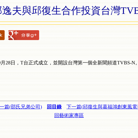
邵逸夫與邱復生合作投資台灣TVB
月28日，T台正式成立，並開設台灣第一個全新聞頻道TVBS-N
一篇(邵氏兄弟公司)
回目錄
下一篇(邱復生與葛福鴻創東風電
回藝術家專區