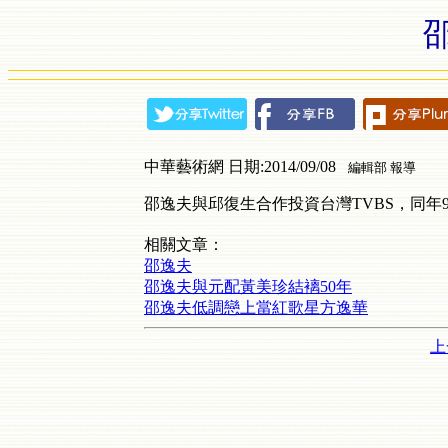
中華藝術網 日期:2014/09/08
編輯部 報導
邵逸夫與邱復生合作投資台灣TVBS，同年9
相關文章：
邵逸夫
邵逸夫與元配黃美珍結褵50年
邵逸夫低調戀上當紅歌星方逸華
上