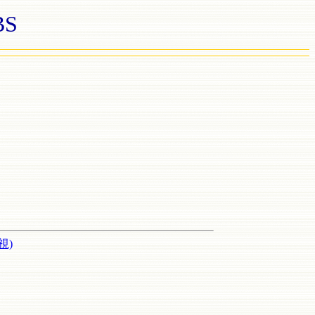
S
。
視)