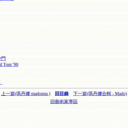
中門
 Tour '90
〕
上一篇(瑪丹娜 madonna )
回目錄
下一篇(瑪丹娜合輯 - Mado)
回藝術家專區