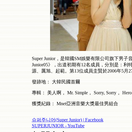
Super Junio​​r
，是韓國
SM
娛樂有限公司旗下男子
Junior05
》，出道初期有
12
名成員，分別是：利
源、厲旭、起範。第
13
位成員圭賢於
2006
年
5
月
2
發跡地：
大韓民國首爾
專輯：
美人啊，
Mr. Simple
，
Sorry, Sorry
，
Hero
獲獎紀錄：
Mnet
亞洲音樂大獎最佳男組合
슈퍼주니어(Super Junior) | Facebook
SUPERJUNIOR - YouTube