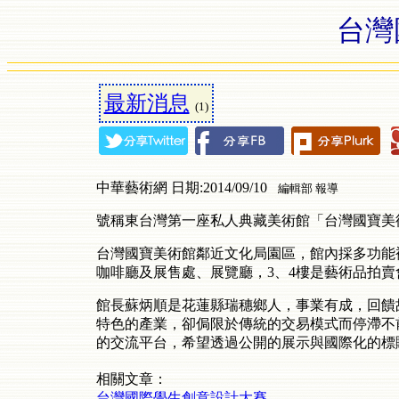
台灣
最新消息
(1)
中華藝術網 日期:2014/09/10
編輯部 報導
號稱東台灣第一座私人典藏美術館「台灣國寶美
台灣國寶美術館鄰近文化局園區，館內採多功能複合式
咖啡廳及展售處、展覽廳，3、4樓是藝術品拍賣
館長蘇炳順是花蓮縣瑞穗鄉人，事業有成，回饋
特色的產業，卻侷限於傳統的交易模式而停滯不
的交流平台，希望透過公開的展示與國際化的標
相關文章：
台灣國際學生創意設計大賽