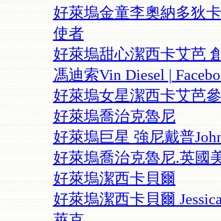
好萊塢金童李奧納多狄
使者
好萊塢甜心潔西卡艾芭 
馮迪索Vin Diesel | Fa
好萊塢女星潔西卡艾芭參
好萊塢喬治克魯尼
好萊塢巨星 強尼戴普Johnny Dep
好萊塢喬治克魯尼.英國
好萊塢潔西卡貝爾
好萊塢潔西卡貝爾 Jessica B
萊克