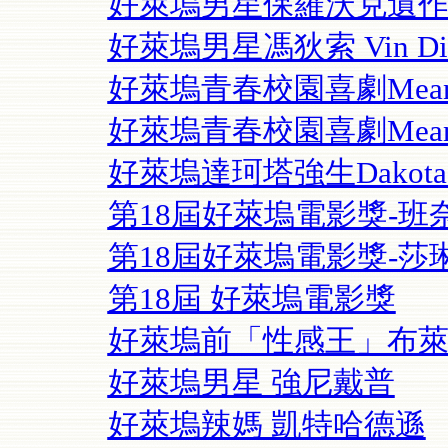
好萊塢男星保羅沃克遺作
好萊塢男星馮狄索 Vin Diesel
好萊塢青春校園喜劇Mean G
好萊塢青春校園喜劇Mean Girl
好萊塢達珂塔強生Dakota Jo
第18屆好萊塢電影獎-
第18屆好萊塢電影獎-
第18屆 好萊塢電影獎
好萊塢前「性感王」布
好萊塢男星 強尼戴普
好萊塢辣媽 凱特哈德遜