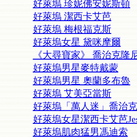
好萊塢 珍妮佛安妮斯頓
好萊塢 潔西卡艾芭
好萊塢 梅根福克斯
好萊塢女星 黛咪摩爾
《大尋寶家》 喬治克隆
好萊塢男星麥特戴蒙
好萊塢男星 奧蘭多布魯
好萊塢 艾美亞當斯
好萊塢「萬人迷」喬治
好萊塢女星潔西卡艾芭Jessica Alb
好萊塢肌肉猛男馮迪索