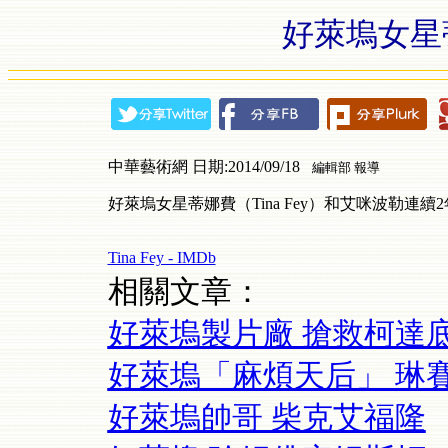
好萊塢女星
中華藝術網 日期:2014/09/18
編輯部 報導
好萊塢女星蒂娜費（Tina Fey）和艾咪波勒連續
Tina Fey - IMDb
相關文章：
好萊塢製片廠 搶救柯達
好萊塢「麻煩天后」 琳
好萊塢帥哥 柴克艾福隆