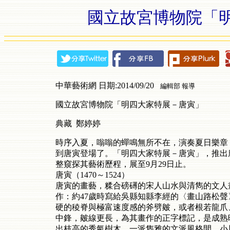
國立故宮博物院「
中華藝術網 日期:2014/09/20
編輯部 報導
國立故宮博物院「明四大家特展－唐寅」
典藏
鄭婷婷
時序入夏，嗡嗡的蟬鳴無所不在，演奏夏日樂章
到唐寅登場了。「明四大家特展－唐寅」，推出
整窺探其藝術歷程，展至9月29日止。
唐寅（1470～1524）
唐寅的畫藝，糅合磅礡的宋人山水與清雋的文人
作：約47歲時寫給吳縣知縣李經的〈畫山路松
硬的稜脊與極富速度感的斧劈皴，或者根若龍爪
中鋒，皴線更長，為其畫作的正字標記，是成熟
出枝高的秀氣樹木，一派雋雅的文派風格間，小