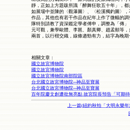
靜，正如上方題跋所識「醉舞狂歌五十年」，都
如展場中並陳的〈觀瀑圖〉、〈松溪獨釣圖〉，
作品，其他也有若干作品在紀年上作了微幅的調
隊特別請教了資深鑑定學者傅申，調整為「傳」
元可觀，兼學歐體、李邕、顏真卿、趙孟頫等，
兩首，以行楷交織，線條遒勁有力，結字為晚期
相關文章：
國立故宮博物院
國立故宮博物院
國立故宮博物院南部院區
台北國立故宮博物院─神品至寶展
台北國立故宮博物院─神品至寶展
百年院慶文創遭批無亮點 故宮院長預告「可期待」
上一篇(紐約秋拍「大明永樂年