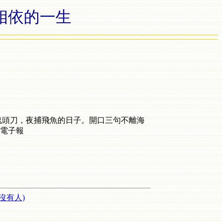
相依的一生
獵鬼頭刀，夜捕飛魚的日子。開口三句不離海
電子報
沒有人)