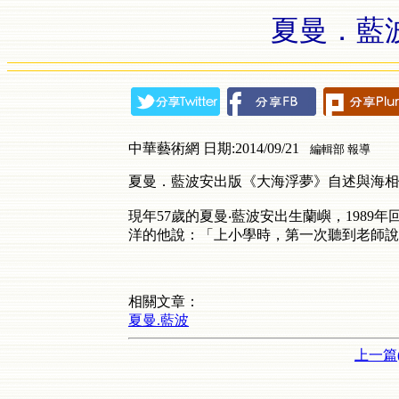
夏曼．藍
中華藝術網 日期:2014/09/21
編輯部 報導
夏曼．藍波安出版《大海浮夢》自述與海相
現年57歲的夏曼‧藍波安出生蘭嶼，198
洋的他說：「上小學時，第一次聽到老師說
相關文章：
夏曼.藍波
上一篇