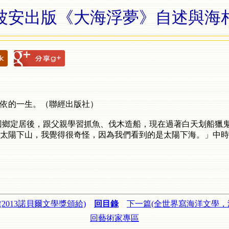
波安出版《大海浮夢》自述與海
依的一生。（聯經出版社）
9年回鄉定居後，跟父親學習抓魚、伐木造船，現在過著白天划船
太陽下山，我覺得很奇怪，因為我們看到的是太陽下海。」
中時
(2013諾貝爾文學獎頒給)
回目錄
下一篇(全世界寫海洋文學，
回藝術家專區