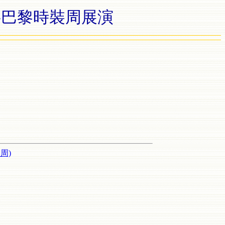
O -巴黎時裝周展演
周)