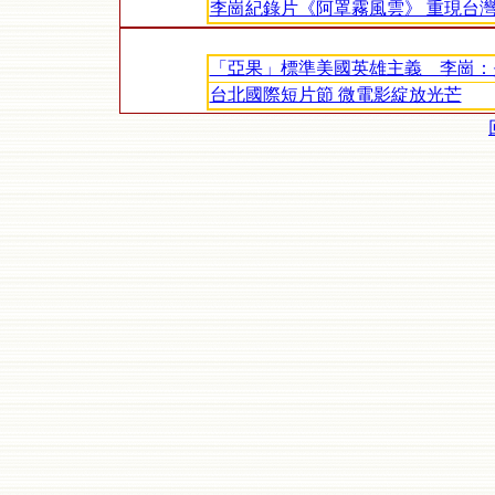
李崗紀錄片《阿罩霧風雲》 重現台
「亞果」標準美國英雄主義 李崗：
台北國際短片節 微電影綻放光芒