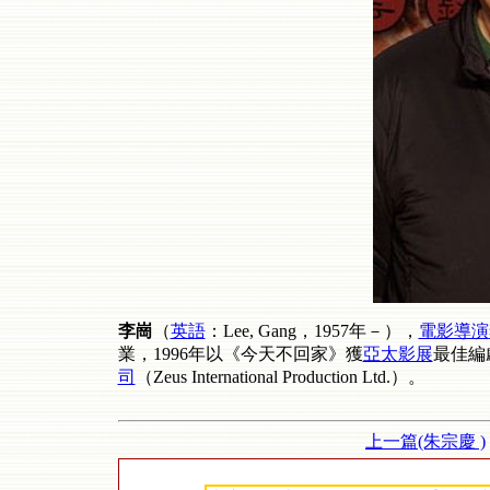
李崗
（
英語
：
Lee, Gang
，1957年
－
），
電影導演
業，1996年以《今天不回家》獲
亞太影展
最佳編
司
（Zeus International Production Ltd.）。
上一篇(朱宗慶 )