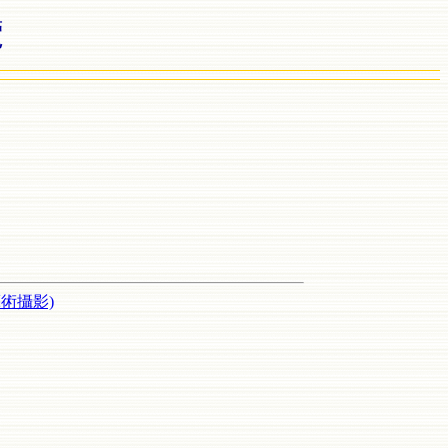
覽
術攝影)