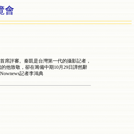
覽會
首席評審。秦凱是台灣第一代的攝影記者，
歲的他致敬，卻在籌備中期10月29日譁然辭
wnews記者李鴻典