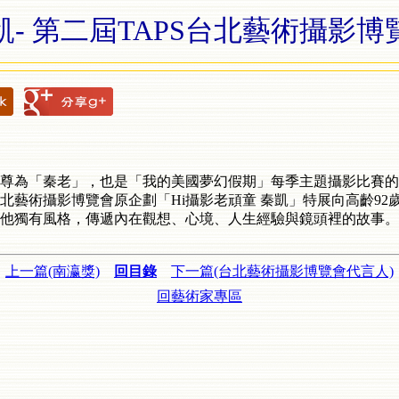
凱- 第二屆TAPS台北藝術攝影博
尊為「秦老」，也是「我的美國夢幻假期」每季主題攝影比賽的
台北藝術攝影博覽會原企劃「Hi攝影老頑童 秦凱」特展向高齡92
他獨有風格，傳遞內在觀想、心境、人生經驗與鏡頭裡的故事。No
上一篇(南瀛獎)
回目錄
下一篇(台北藝術攝影博覽會代言人)
回藝術家專區