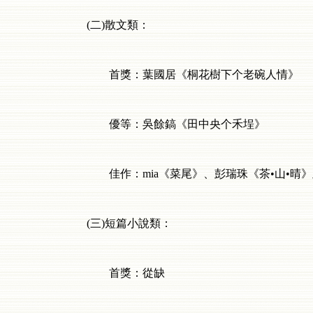
(
二
)
散文類：
首獎：葉國居《桐花樹下个老碗人情》
優等：吳餘鎬《田中央个禾埕》
佳作：
mia
《菜尾》、彭瑞珠《茶•山•晴
(
三
)
短篇小說類：
首獎：從缺