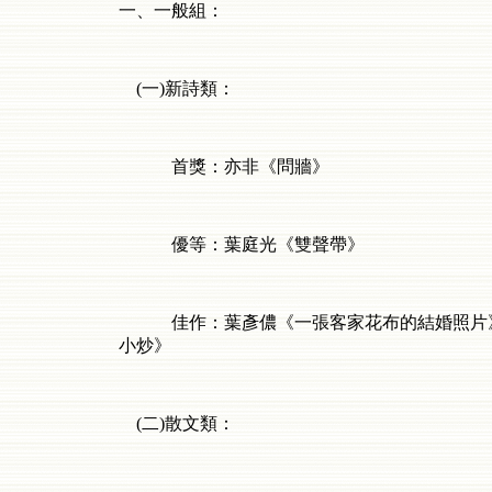
一、一般組：
(
一
)
新詩類：
首獎：亦非《問牆》
優等：葉庭光《雙聲帶》
佳作：葉彥儂《一張客家花布的結婚照片》
小炒》
(
二
)
散文類：