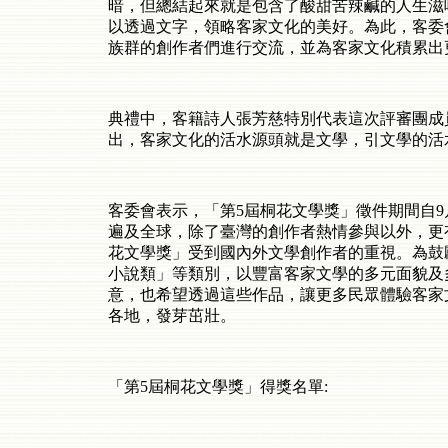
暗，但總結起來就是包含了酸甜苦辣鹹的人生滋
以透過文字，領略客家文化的美好。為此，客委
族群的創作者們進行交流，並為客家文化積累出
典禮中，客籍詩人張芳慈特別代表這次評審團成
出，客家文化的活水源頭就是文學，引文學的活
客委會表示，「第
5
屆桐花文學獎」徵件期間自
9
遍及全球，除了臺灣的創作者熱情參與以外，更
花文學獎」受到國內外文學創作者的重視。為鼓
小說類」等類別，以豐富客家文學的多元面貌及
意，也希望透過這些作品，讓更多民眾體驗客家
各地，發芽茁壯。
「第
5
屆桐花文學獎」得獎名單
: