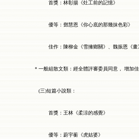
首獎：林彰揚《灶工前的記憶》
優等：鄧慧恩《你心底的那幾抹色彩》
佳作：陳柳金《雪擁鄉關》、魏振恩《畫》
＊一般組散文類：經全體評審委員同意，
增加佳
(
三
)
短篇小說類：
首獎：王林《柔涼的感覺》
優等：蔚宇蘅《虎姑婆》