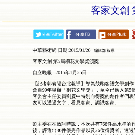
客家文創 
中華藝術網 日期:2015/01/26
編輯部 報導
客家文創
第
5
屆桐花文學獎頒獎
自立晚報–
2015
年
1
月
25
日
【記者郭襄陽台北報導】導為鼓勵客語文學創作
會自
99
年舉辦「桐花文學獎」，至今已邁入第
5
客委會主任委員劉慶中特別向得獎的創作者們表
友可以透過文字，看見客家、認識客家。
劉主委在在致詞時說，本次共有
768
件高水準的
後，評選出
30
件優秀作品以及
26
位得獎者。透過