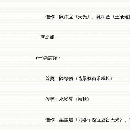
佳作：陳沛宜《天光》、陳柳金《玉液瓊漿
二、客語組：
(
一
)
新詩類：
首獎：陳靜儀《造景藝術禾桿堆》
優等：水淞客《轉秋》
佳作：葉國居《阿婆个癌症還吂天光》、艾