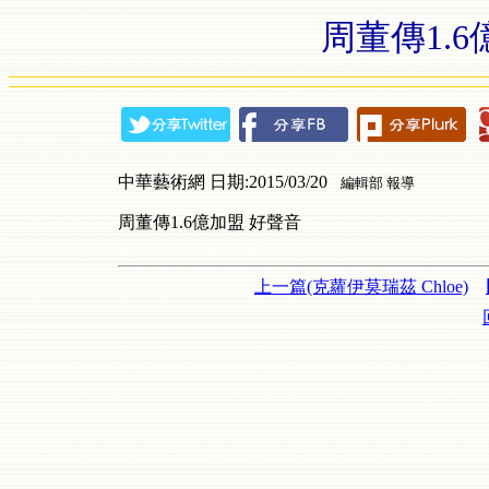
周董傳1.
中華藝術網 日期:2015/03/20
編輯部 報導
周董傳1.6億加盟 好聲音
上一篇(克蘿伊莫瑞茲 Chloe)