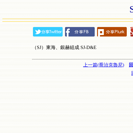
（SJ）東海、銀赫組成 SJ-D&E
上一篇(喬治克魯尼)