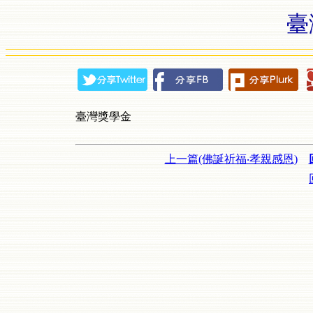
臺
臺灣獎學金
上一篇(佛誕祈福‧孝親感恩)