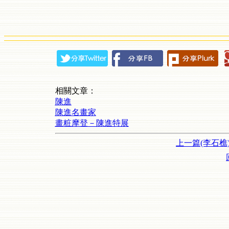
相關文章：
陳進
陳進名畫家
畫粧摩登－陳進特展
上一篇(李石樵