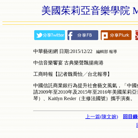
美國茱莉亞音樂學院 Mitzi Fo
中華藝術網 日期:2015/12/22
編輯部 報導
中信音樂饗宴 古典樂聲飄揚南港
工商時報【記者魏喬怡╱台北報導】
中國信託商業銀行為提升社會藝文風氣，「中國
請2009年至2010年及2015年至2016年美國茱莉亞音樂學
琴）、Kaitlyn Resler（主修法國號）攜手演奏。
上一篇(陳文婉)
回目錄