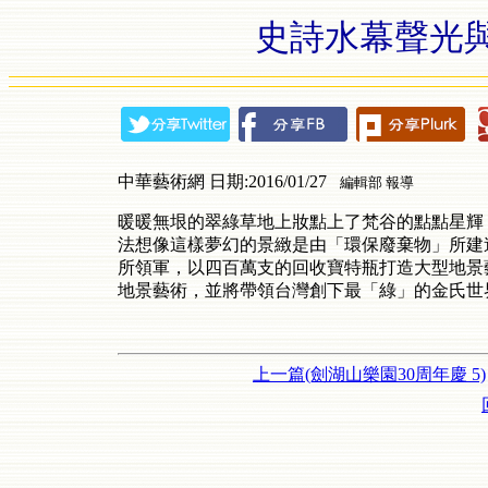
史詩水幕聲光
中華藝術網 日期:2016/01/27
編輯部 報導
暖暖無垠的翠綠草地上妝點上了梵谷的點點星輝
法想像這樣夢幻的景緻是由「環保廢棄物」所建
所領軍，以四百萬支的回收寶特瓶打造大型地景
地景藝術，並將帶領台灣創下最「綠」的金氏世
上一篇(劍湖山樂園30周年慶 5)